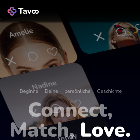
Lisa
Amelie
Nadine
Beginne Deine persönliche Geschichte
Connect,
Match,
Love.